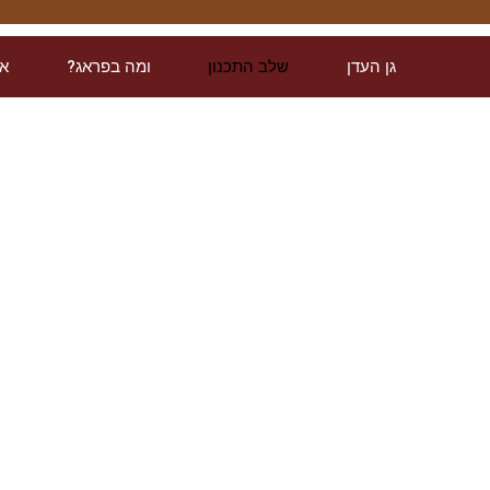
גן העדן
שלב התכנון
ומה בפראג?
אט