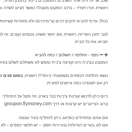
שלב אריזה הינו אחד השלבים המסובכים ביותר בתכנון הטיול.
ראשית, זכרו תמיד – ברכב המקום מוגבל!! כאשר תגיעו לשדה ו
ככלל, עדיף להביא תיקים רכים (צ'ימידנים) ולא מזוודות קשיחו
לגבי תוכן האריזה, ראשית, אם יחסר משהו, נכנסים וקונים, זה ל
תביאו את כל הבית.
כסף - החלפה / תשלום / כמה להביא
המטבע בצ'כיה הינו קורונה צ'כית וממש לא משתלם לשלם באירו
נושא החלפת הכספים משמעותי ביותר!!! ראשית,
בשום פנים וא
רק אם תצטרכו כמה גרושים למונית.
כיום ניתן לרכוש קורנות צ'כיות כבר בארץ, וזה מקל על התהליך.
ברוב הציינג'ים יש קרונות או דרך
groupon.flymoney.com
אם אתם מתחילים בפראג, ניתן להחליף בעיר עצמה.
אם לא, בערים הגדולות ובעיירות הסקי – יש חלפני כספים – לא