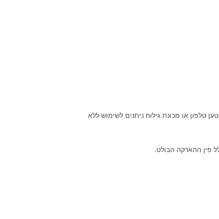
צורת השקע שונה. שקע צ'כי מורכב משני חורים ופין הארקה בולט. מכשירים עם תקע 2 פינים כמו מטען טלפון או מכונת גילוח ניתנים לשימוש ללא