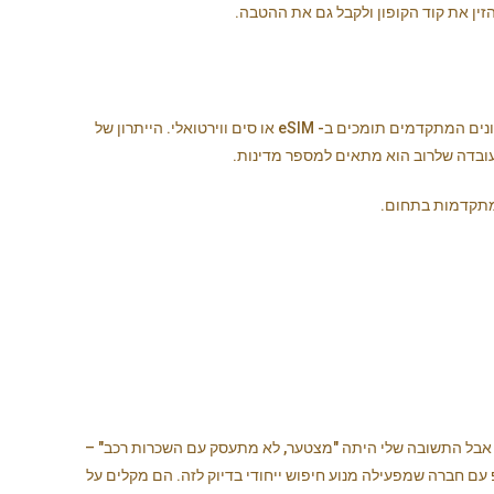
ין את קוד הקופון ולקבל גם את ההטבה.
בעולם המתקדם, כבר אין צורך לרכוש סים פיזי לטלפון, רוב הטלפונים המתקדמים תומכים ב- eSIM או סים ווירטואלי. הייתרון של
עובדה שלרוב הוא מתאים למספר מדינות.
, אבל התשובה שלי היתה "מצטער, לא מתעסק עם השכרות רכב" –
עם חברה שמפעילה מנוע חיפוש ייחודי בדיוק לזה. הם מקלים על