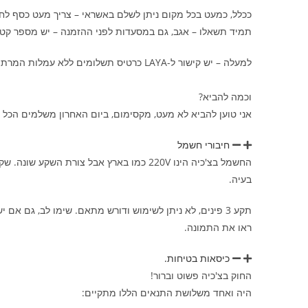
ככלל, כמעט בכל מקום ניתן לשלם באשראי – צריך מעט כסף לחלק
תמיד תשאלו – אגב, גם במסעדות לפני ההזמנה – יש מספר קטן
למעלה – יש קישור ל-LAYA כרטיס תשלומים ללא עמלות המרת מטבע.
וכמה להביא?
אני טוען להביא לא מעט, מקסימום, ביום האחרון משלמים הכל במזומן ו"ש
חיבורי חשמל
בעיה.
תקע 3 פינים, לא ניתן לשימוש ודורש מתאם. שימו לב, גם אם יש לכם תקע של 3 פינים עגולים, ואפילו אם יש בו רק 2 פינים, הוא לא ייכנס בכלל פין ההארקה הבולט.
ראו את התמונה.
כיסאות בטיחות.
החוק בצ'כיה פשוט וברור!
היה ואחד משלושת התנאים הללו מתקיים: