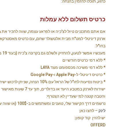
כרגע, תוכלו להזמין בהנחה:
כרטיס תשלום ללא עמלות
אם אתם מתכננים טיול לצ'כיה או לפראג עצמה, שווה להכיר את LAYA.
ארנק דיגיטלי למט"ח מבית אלטשולר שחם, עם כרטיס מאסטרקארד
בחו"ל.
מעכשיו אפשר לטעון, להחזיק ולשלם גם בקרונה צ'כית (בעוד 19 מטבעות) ללא עמלת המרת מט"ח.
* ללא דמי כרטיס חודשיים
* ללא דמי משיכה מכספומט מצד LAYA
* כרטיס דיגיטלי ל-Apple Pay ו-Google Pay
* ביטוח נסיעות לחו"ל של הראל עם
ישירות לארנק במטבע היעד או בדולרים, תוך עד 7 שעות מאישור התביעה.
והטבה קטנה למי שעדיין לא הצטרף:
נרשמים דרך הקישור שלי, טוענים ומשתמשים ב-100$ (או שווה ערך במטבע אחר), ומקבלים 10$ מתנה.
לינק
– לחצו כאן
יש להזין קוד קופון:
OFFERD