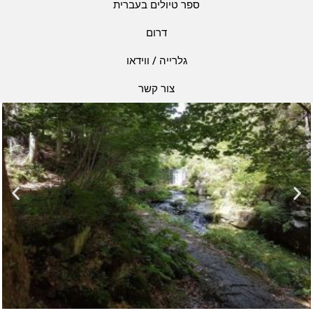
ספר טיולים בעברית
דרום
גלרייה / ווידאו
צור קשר