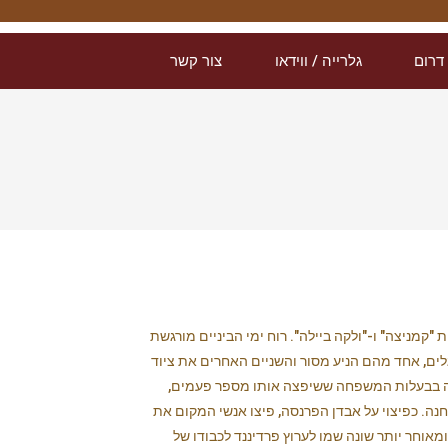
דרום
גלרייה / ווידאו
צור קשר
ום שבו נפגשים הנהרות "קמניצה" ו-"ולקה ביילה". רוח ימי הביניים מורגשת
 לטחנה היו שלושה גלגלים, אחד מהם הניע מסור והשניים האחרים את ציוד
י הייתה שייכת לאחוזת בנשוב משנת 1584 ומ-1653 לבינובץ. בשנת 1696 נקנתה על ידי יאן קרישטוף פוהל ועד 1910 הייתה בבעלות המשפחה ששיפצה אותו מספר פעמים,
העץ באזור הגבילה את פעילות הטחנה. כפיצוי על אבדן הפרנסה, פיצו אנשי המקום את
ן ונתנו לו רישיון לייצר בירה וברנדי. לאחר 1881, החל שייט על ערוץ Srbskokamenická, הממוקם בין Dolský mlýn ו-Srbská Kamenice, ומאוחר יותר שונה שמו לערוץ פרדיננד לכבודו של