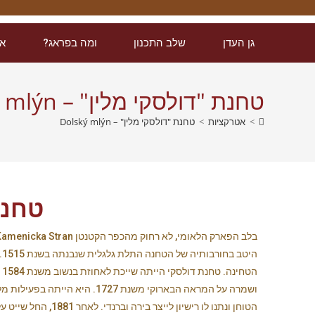
גן העדן
שלב התכנון
ומה בפראג?
אט
טחנת "דולסקי מלין" – Dolský mlýn
>
אטרקציות
>
טחנת "דולסקי מלין" – Dolský mlýn
טחנת "ד
ה