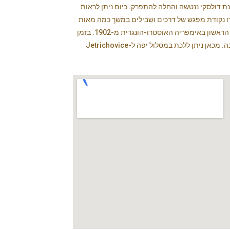
 דולסקי ננטשה והחלה להתפרק. כיום ניתן לראות
רו נקודת מפגש של דרכים ושבילים במשך כמה מאות
שנים. בסמוך תמצאו גשר קטן ולא בולט (Starý železobetonový most), המושך את תשומת הלב של התיירים, אחרי הכל, זהו מבנה הבטון מזוין הראשון באימפריה האוסטרו-הונגרית מ-1902. בזמן
שאתם כאן, צאו לטייל (500 מטר) אל ה"אשוח המלכותי". עץ המתנשא לגובה של 27 מטרים עם היקף גזע של 3 מטרים העומד כאן יותר מ-180 שנה. מכאן ניתן ללכת במסלול יפה ל-Jetrichovice