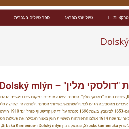
רקציות
טיול יומי מפראג
ספר טיולים בעברית
ולסקי מלין" – Dolský mlýn
בלב הפארק הלאומי, לא רחוק מהכפר הקטנטן Kamenicka Stran, שוכנת טחנת "דולסקי מלין". הטחנה הישנה עומדת במק
יטב בחורבותיה של הטחנה התלת גלגלית שנבנתה בשנת 1515. איכרים מהסביבה הגיעו לכאן להשתמש בשרותי הטחנה.
הטחינה. טחנת דולסק
ושמרה על המראה הבארוקי משנת 1727. היא הייתה בפעילות מלאה עד שנת 1814 אולם התפתחות תעשיית 
הטוח