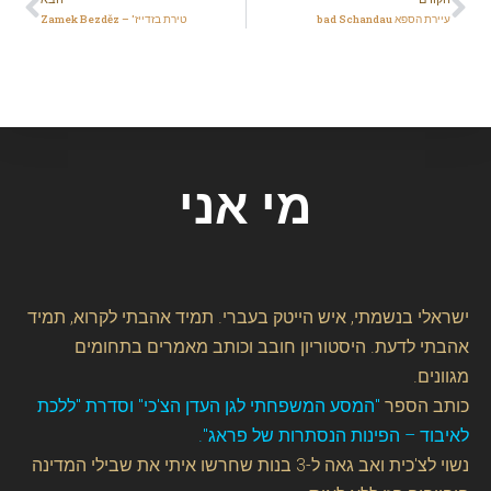
עיירת הספא bad Schandau
טירת בזדייז' – Zamek Bezděz
מי אני
ישראלי בנשמתי, איש הייטק בעברי. תמיד אהבתי לקרוא, תמיד
אהבתי לדעת. היסטוריון חובב וכותב מאמרים בתחומים
מגוונים.
כותב הספר
"המסע המשפחתי לגן העדן הצ'כי" וסדרת "ללכת
לאיבוד – הפינות הנסתרות של פראג".
נשוי לצ'כית ואב גאה ל-3 בנות שחרשו איתי את שבילי המדינה