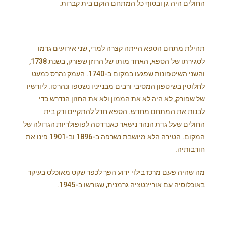
החולים היה גן ובסוף כל המתחם הוקם בית קברות.
תהילת מתחם הספא הייתה קצרה למדי, שני אירועים גרמו
לסגירתו של הספא, האחד מותו של הרוזן שפורק, בשנת 1738,
והשני השיטפונות שפגעו במקום ב-1740. העמק נהרס כמעט
לחלוטין בשיטפון המסיבי ורבים מבנייניו נשטפו ונהרסו. ליורשיו
של שפורק, לא היה לא את הממון ולא את החזון הנדרש כדי
לבנות את המתחם מחדש. הספא חדל להתקיים ורק בית
החולים שעל גדת הנהר נישאר כאנדרטה לפופולריות הגדולה של
המקום. הטירה הלא מיושבת נשרפה ב-1896 וב-1901 פינו את
חורבותיה.
מה שהיה פעם מרכז בילוי ידוע הפך לכפר שקט מאוכלס בעיקר
באוכלוסיה עם אוריינטציה גרמנית, שגורשו ב-1945.