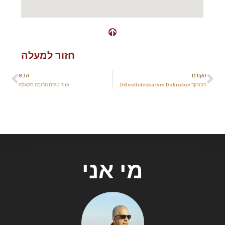
חזור למעלה
הקודם
הבא
הבונקר Dělostřelecká tvrz Dobrošov – לא רחוק מאדרשפאח
אזור טירת הרובה סקאלה
מי אני