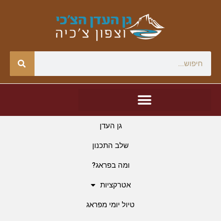
גן העדן
שלב התכנון
ומה בפראג?
אטרקציות
טיול יומי מפראג