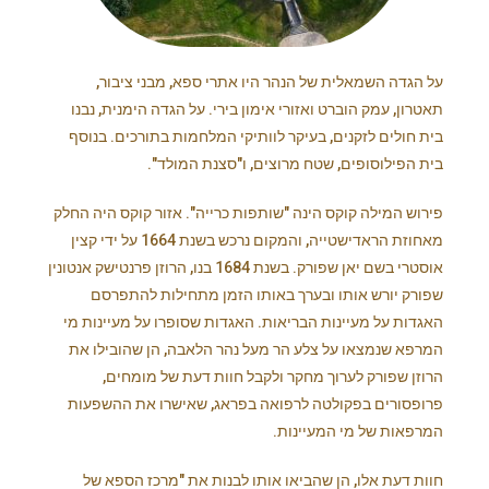
על הגדה השמאלית של הנהר היו אתרי ספא, מבני ציבור,
תאטרון, עמק הוברט ואזורי אימון בירי. על הגדה הימנית, נבנו
בית חולים לזקנים, בעיקר לוותיקי המלחמות בתורכים. בנוסף
בית הפילוסופים, שטח מרוצים, ו"סצנת המולד".
פירוש המילה קוקס הינה "שותפות כרייה". אזור קוקס היה החלק
מאחוזת הראדישטייה, והמקום נרכש בשנת 1664 על ידי קצין
אוסטרי בשם יאן שפורק. בשנת 1684 בנו, הרוזן פרנטישק אנטונין
שפורק יורש אותו ובערך באותו הזמן מתחילות להתפרסם
האגדות על מעיינות הבריאות. האגדות שסופרו על מעיינות מי
המרפא שנמצאו על צלע הר מעל נהר הלאבה, הן שהובילו את
הרוזן שפורק לערוך מחקר ולקבל חוות דעת של מומחים,
פרופסורים בפקולטה לרפואה בפראג, שאישרו את ההשפעות
המרפאות של מי המעיינות.
חוות דעת אלו, הן שהביאו אותו לבנות את "מרכז הספא של