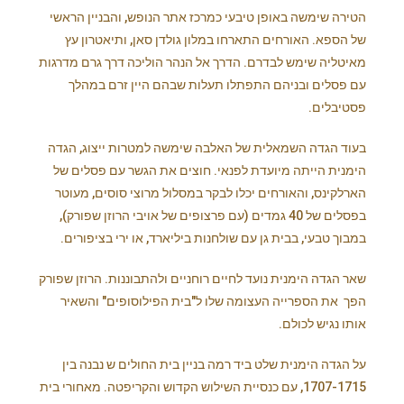
הטירה שימשה באופן טיבעי כמרכז אתר הנופש, והבניין הראשי
של הספא. האורחים התארחו במלון גולדן סאן, ותיאטרון עץ
מאיטליה שימש לבדרם. הדרך אל הנהר הוליכה דרך גרם מדרגות
עם פסלים ובניהם התפתלו תעלות שבהם היין זרם במהלך
פסטיבלים.
בעוד הגדה השמאלית של האלבה שימשה למטרות ייצוג, הגדה
הימנית הייתה מיועדת לפנאי. חוצים את הגשר עם פסלים של
הארלקינס, והאורחים יכלו לבקר במסלול מרוצי סוסים, מעוטר
בפסלים של 40 גמדים (עם פרצופים של אויבי הרוזן שפורק),
במבוך טבעי, בבית גן עם שולחנות ביליארד, או ירי בציפורים.
שאר הגדה הימנית נועד לחיים רוחניים ולהתבוננות. הרוזן שפורק
הפך את הספרייה העצומה שלו ל"בית הפילוסופים" והשאיר
אותו נגיש לכולם.
על הגדה הימנית שלט ביד רמה בניין בית החולים ש נבנה בין
1707-1715, עם כנסיית השילוש הקדוש והקריפטה. מאחורי בית