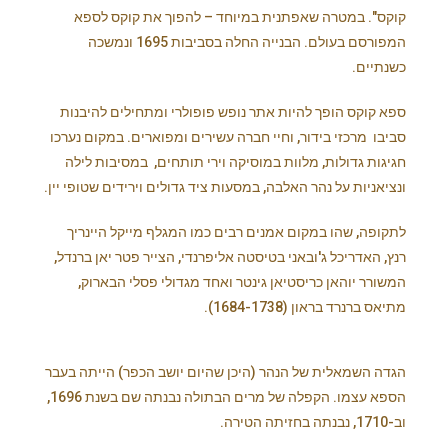
קוקס". במטרה שאפתנית במיוחד – להפוך את קוקס לספא
המפורסם בעולם. הבנייה החלה בסביבות 1695 ונמשכה
כשנתיים.
ספא קוקס הופך להיות אתר נופש פופולרי ומתחילים להיבנות
סביבו מרכזי בידור, וחיי חברה עשירים ומפוארים. במקום נערכו
חגיגות גדולות, מלוות במוסיקה וירי תותחים, במסיבות לילה
ונציאניות על נהר האלבה, במסעות ציד גדולים וירידים שטופי יין.
לתקופה, שהו במקום אמנים רבים כמו המגלף מייקל היינריך
רנץ, האדריכל ג'ובאני בטיסטה אליפרנדי, הצייר פטר יאן ברנדל,
המשורר יוהאן כריסטיאן גינטר ואחד מגדולי פסלי הבארוק,
מתיאס ברנרד בראון (1684-1738).
הגדה השמאלית של הנהר (היכן שהיום יושב הכפר) הייתה בעבר
הספא עצמו. הקפלה של מרים הבתולה נבנתה שם בשנת 1696,
וב-1710, נבנתה בחזיתה הטירה.