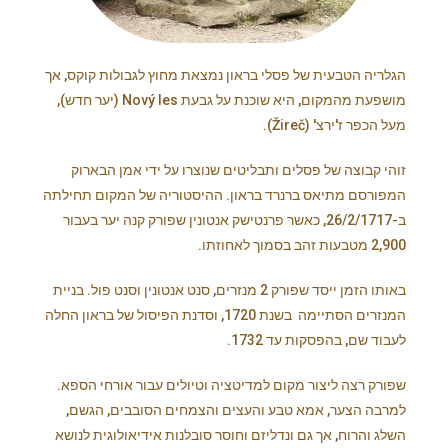
הגלריה הטבעית של פסלי בראון נמצאת מחוץ לגבולות קוקס, אך
מושפעת מהמקום, היא שוכנת על גבעת Nový les (יער חדש),
מעל הכפר ז'ירצ' (Žireč).
זוהי קבוצה של פסלים ותבליטים שנוצרו על ידי אמן הבארוק
המפורסם מתיאס ברנרד בראון. ההיסטוריה של המקום תחילתה
ב-26/2/1717, כאשר פרנטישק אנטונין שפורק קנה יער בעבור
2,900 מטבעות זהב בסמוך לאחוזתו.
באותו הזמן ייסד שפורק 2 מנזרים, סנט אנטונין וסנט פול. בניית
המנזרים הסתיימה בשנת 1720, וסדנת הפיסול של בראון החלה
לעבוד שם, בהפסקות עד 1732.
שפורק רצה ליצור מקום למדיטציה וטיולים עבור אורחי הספא.
למרבה הצער, אמא טבע והעצים והצמחים הסובבים, הגשם,
השלג והרוח, אך גם ונדליזם וחוסר סובלנות אידיאולוגית לנושא