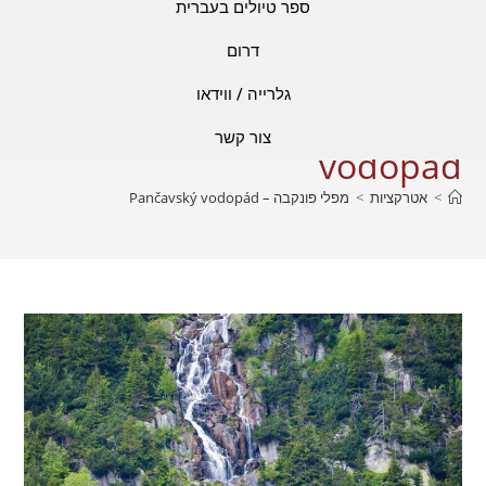
ספר טיולים בעברית
דרום
גלרייה / ווידאו
מפלי פונקבה – Pančavský
צור קשר
vodopád
>
אטרקציות
>
מפלי פונקבה – Pančavský vodopád