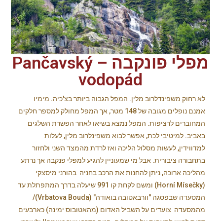
מפלי פונקבה – Pančavský
vodopád
לא רחוק משפינדלרוב מלין. המפל הגבוה ביותר בצ'כיה. מימיו
אמנם נופלים מגובה של 148 מטר, אך המפל מחולק למספר חלקים
המחוברים לרציפות. המפל נמצא בשיאו לאחר הפשרת השלגים
באביב. למיטיבי לכת, אפשר לבוא משפינלרוב מלין, לעלות
למדווידין, לעשות מסלול הליכה ואז לרדת מהמצד השני ולחזור
בתחבורה ציבורית. אבל מי שמעוניין להגיע למפלי פנקבה אך נרתע
מהליכה ארוכה, ניתן להחנות את הרכב בחניה בהורני מיסצקי
(Horní Mísečky) ומשם לקחת קו 991 שיעלה בדרך המתפתלת עד
המסעדה שבפסגה "וורבאטובה בואודה" (Vrbatova Bouda)/
מהמסעדה צועדים על השביל האדום (מהאטובוס ימינה) כארבעים