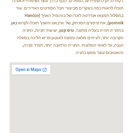
דקות לכיוון לתצפית על המפלים. הנוף בדרך עוצר נשימה!! ולאורכו
תוכלו לראות כמה בונקרים מביצורי חבל הסודטים האדירים. עוד
במסלול תמצאו אנדרטה לזכרו של בוהומיל האנץ' (Hančův
pomník), את סיפורם המרתק, של וורבאט והאנץ' תוכלו לקרוא
כאן
.
בחזור זו תהיה בעליה מתונה.
טיפ קטן
, יש שתי חניות, החניה
הקרובה יותר, לעיתים מלאה וממנה לאוטובוס יש הליכה במעלה
הגבה, עד לאזור המלונות. החנייה הרחובה יותר, תמיד פנויה,
והואטובוס עוצר ממש בחניה.