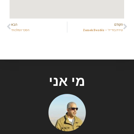
הקודם
הבא
טירת בזדייז' – Zamek Bezděz
הסכר המלכותי
מי אני