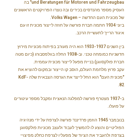
und Beratungen für Motoren und Fahrzeugbau" בה
העסיק מספר מהנדסים בכירים ובה נוצרו הפרויקטים הראשונים
של מכונית העם החדשה – Volks Wagen.
ביוני 1934 חתמה חברת פורשה על חוזה לייצור מכונית זו עם
איגוד הרייך לתעשיית הרכב.
בין השנים 1933-1937 הוא היה מעורב בפיתוח מכוניות מירוץ
חדשניות כמומחה טכני. וב-1938 החלה בוולפסבורג (כיום מטה
חברת פולקסווגן) בניית מפעל לייצור מכונית עממית.
עקב פרוץ מלחמת העולם, הוסב קו הייצור ובמקום להוציא את
"מכונית העם" הוא החל לייצר את הגרסה הצבאית שלה KdF-
82.
ב-1937 מצטרף פורשה למפלגה הנאצית ומקבל מספר עיטורים
על פועלו.
בנובמבר 1945 הוזמן פרדיננד פורשה לצרפת על ידי מנהיגיה
הפוליטיים והוצע לו להמשיך לעבוד ולעצב מכוניות פולקסווגן
בצרפת ולהעביר את הציוד של מפעליו לצרפת כחלק מפיצויי