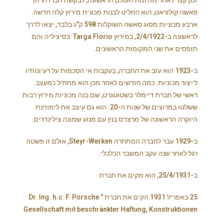
סאשה קולוראט, הוא החליט לבנות מכונית מירוץ קלה חדשה.
ארבע מכוניות מסוג סאשה השוקלות 598 ק"ג בלבד, יצאו לדרך
לראשונה ב-2/4/1922, במירוץ Targa Florio בסיציליה והם
תופסים את שני המקומות הראשונים.
ב-1923 הוא עזב את החברה, בעקבות אי הסכמות על רעיונותיו
לייצור מכוניות. כמה חודשים לאחר מכן הוא מתחיל כמעצב
ראשי של חברת דיימלר בשטוטגרט, שם בנה מכוניות מירוץ רבות
ששלטו במרוצים של שנות ה-20. הוא גם עיצב את לימוזינת
היוקרה הראשונה של מרצדס בנץ עם מנוע שמונה צילינדרים.
ב-1929 עבר לחברה המתחרה Steyr-Werken, אולם זו פשטה
רגל לאחר שנה עקב המשבר הכלכלי.
ב-25/4/1931, הוא מקים את חברת
25 באפריל 1931 הקים את חברת " Dr. Ing. h.c. F. Porsche
Gesellschaft mit beschränkter Haftung, Konstruktionen