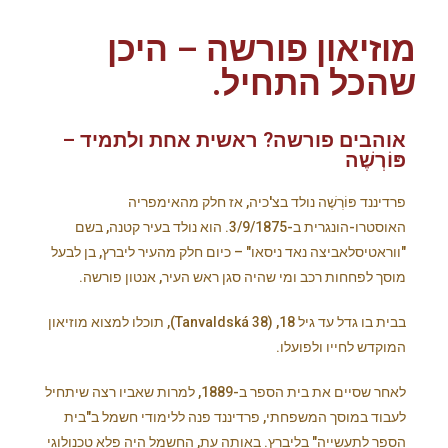
מוזיאון פורשה – היכן
שהכל התחיל.
אוהבים פורשה? ראשית אחת ולתמיד –
פּוֹרְשֶׁה
פרדיננד פּוֹרְשֶׁה נולד בצ'כיה, אז חלק מהאימפריה
האוסטרו-הונגרית ב-3/9/1875. הוא נולד בעיר קטנה, בשם
"ווראטיסלאביצה נאד ניסאו" – כיום חלק מהעיר ליברץ, בן לבעל
מוסך לפחחות רכב ומי שהיה סגן ראש העיר, אנטון פורשה.
בבית בו גדל עד גיל 18, (Tanvaldská 38), תוכלו למצוא מוזיאון
המוקדש לחייו ולפועלו.
לאחר שסיים את בית הספר ב-1889, למרות שאביו רצה שיתחיל
לעבוד במוסך המשפחתי, פרדיננד פנה ללימודי חשמל ב"בית
הספר לתעשייה" בליברץ. באותה עת, החשמל היה פלא טכנולוגי