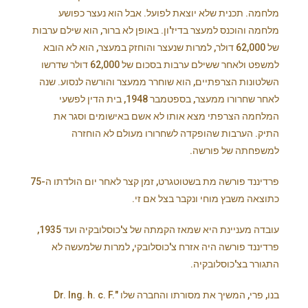
מלחמה. תכנית שלא יוצאת לפועל. אבל הוא נעצר כפושע
מלחמה והוכנס למעצר בדיז'ון. באופן לא ברור, הוא שילם ערבות
של 62,000 דולר, למרות שנעצר והוחזק במעצר, הוא לא הובא
למשפט ולאחר ששילם ערבות בסכום של 62,000 דולר שדרשו
השלטונות הצרפתיים, הוא שוחרר ממעצר והורשה לנסוע. שנה
לאחר שחרורו ממעצר, בספטמבר 1948, בית הדין לפשעי
המלחמה הצרפתי מצא אותו לא אשם באישומים וסגר את
התיק. הערבות שהופקדה לשחרורו מעולם לא הוחזרה
למשפחתה של פורשה.
פרדיננד פורשה מת בשטוטגרט, זמן קצר לאחר יום הולדתו ה-75
כתוצאה משבץ מוחי ונקבר בצל אם זי.
עובדה מעניינת היא שמאז הקמתה של צ'כוסלובקיה ועד 1935,
פרדיננד פורשה היה אזרח צ'כוסלובקי, למרות שלמעשה לא
התגורר בצ'כוסלובקיה.
בנו, פרי, המשיך את מסורתו והחברה שלו "Dr. Ing. h. c. F.