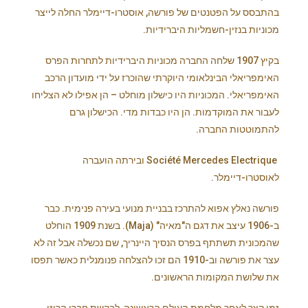
בהתבסס על הפטנטים של פורשה, אוסטרו-דיימלר החלה לייצר
מכוניות בנזין-חשמליות היברידיות.
בקיץ 1907 שלחה החברה מכוניות היברידיות לתחרות הפרס
האימפריאלי הבינלאומי היוקרתי שהוכרז על ידי מועדון הרכב
האימפריאלי. המכוניות היו כישלון מוחלט – הן אפילו לא הצליחו
לעבור את המוקדמות. הן היו כבדות מדי. הכישלון גרם
להתמוטטות החברה.
Société Mercedes Electrique ובירתה הועברה
לאוסטרו-דיימלר.
פורשה נאלץ אפוא להתרכז בבניית מנועי בעירה פנימית. כבר
ב-1906 עיצב את דגם ה"מאיה" (Maja). בשנת 1909 הוחלט
שהמכונית תשתתף בפרס הנסיך היינריך, שם נכשלה אבל זה לא
עצר את פורשה וב-1910 הם זכו להצלחה פנומנלית כאשר תפסו
את שלושת המקומות הראשונים.
זמן קצר לאחר מלחמת העולם הראשונה, לבקשת חברו הרוזן