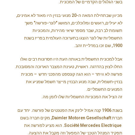
בשני הגלגלים הקדמיים של המכונית.
מכיוון שבתחילת המאה ה-20 מנועי בנזין היו מאוד לא אמינים,
לא יעילים, רועשים ומלוכלכים, המושג "לונר-פורשה" משך
תשומת לב רבה, שבר מספר שיאי מהירות, והמכוניות
החשמליות של לונר הוצגו בתערוכה העולמית בפריז בשנת
1900, שם זכו במדליית זהב.
אבל למכונית החשמלית באותה העת היו חסרונות רבים ואלו
החלו לצוץ בהדרגה. ראשית, טעינת המצבר הארוכה והמסובכת.
פורשה לא וויתר – הוא הגה קונספט מהפכני חדש – מכונית
בנזין-חשמלית, שבה מנוע הבנזין מייצר חשמל שמניע את
המנועים החשמליים.
זה הציל את המכוניות החשמליות שלו לזמן מה.
בשנת 1906 קנה אמיל ילינק את הפטנטים של פורשה. יחד עם
חברת Daimler Motoren Gesellschaft, מקים חברה בשם
Société Mercedes Electrique. הוא מציע לפורשה את
תפקיד המנהל הטכני של המפעל וזה מקבל את ההצעה.