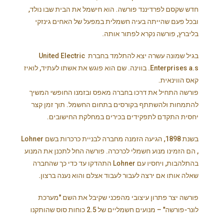
חדש שקסם לפרדיננד פורשה. הוא חישמל את הבית שבו נולד,
ובכל פעם שהייתה בעיה חשמלית במפעל של האחים גינזקי
בליברץ, פורשה נקרא לפתור אותה.
בגיל שמונה עשרה יצא להתלמד בחברת United Electric
Enterprises a.s. בווינה. שם הוא פוגש את אשתו לעתיד, לואיז
קאס הווינאית.
פורשה התחיל את דרכו בחברה מאפס ובזמנו החופשי המשיך
להתמחות ולהשתתף בקורסים בתחום החשמל. תוך זמן קצר
יחסית התקדם לתפקידים בכירים במחלקת החישובים.
בשנת 1898, הגיעה הזמנה מחברה
לבניית כרכרות בשם
Lohner
, הם הזמינו מנוע חשמלי לכרכרה. פורשה החל לתכנן את המנוע
בהתלהבות, ויחסיו עם Lohner התהדקו עד כדי כך שהחברה
שאלה אותו אם ירצה לעבור לעבוד אצלם והוא נענה ברצון.
פורשה יצר פתרון עיצובי מהפכני שקיבל את השם "מערכת
לונר-פורשה" – מנועים חשמליים של 2.5 כוחות סוס שהותקנו