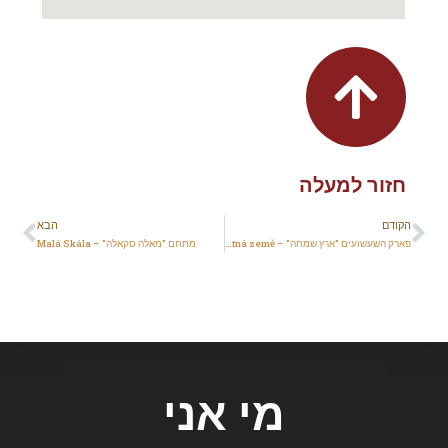
חזור למעלה
הקודם
הבא
פארק השעשועים "ארץ שמחה" – Šťastná země
מתחם "מאלה סקאלה" – Malá Skála
מי אני