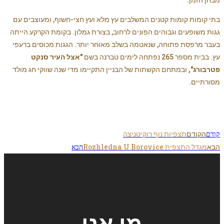
בתי קומות קומות קטנים המשלבים עץ מלא ועץ חצי-חשוף, ומעוצבים עם
גגות משופעים וגבוהים הפונים לרחוב, בצורת גמלון. בקומת הקרקע הייתה
בעבר מרפסת פתוחה, שנאטמה בשלב מאוחר יותר. הגגות מכוסים ברעפי
עץ. בבית מספר 265 נפתחה לימים טברנה בשם
"אצל העיר סנקט
פטרבורג",
ובמתחם הקשתות של הבניין התקיימו מדי שנה שווקי חג מולד
מסורתיים.
הקודם
תצפיות נוף רוקיטניצה
קודם
הבא
מגדל התצפית Rozhledna U Borovice
הבא