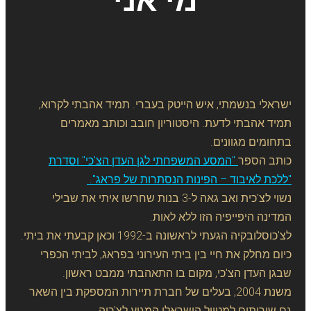
מי אני
ישראלי בנשמתי, איש הייטק בעברי. תמיד אהבתי לקרוא,
תמיד אהבתי לדעת. היסטוריון חובב וכותב מאמרים
בתחומים מגוונים.
כותב הספר
"המסע המשפחתי לגן העדן הצ'כי" וסדרת
"ללכת לאיבוד – הפינות הנסתרות של פראג".
נשוי לצ'כית ואב גאה ל-3 בנות שחרשו איתי את שבילי
המדינה היפייפיה הזו ללא לאות.
לצ'כוסלובקיה הגעתי לראשונה ב-1992 וכאן קבעתי את ביתי.
כיום מחלק את חיי בין ביתי העירוני בפראג, לביתי הכפרי
שבגן העדן הצ'כי, מקום בו התאהבתי ממבט ראשון.
משנת 2004, בעלים של חברת תיירות המספקת בין השאר
גם שירותים למטייל הישראלי המגיע לצ'כיה.