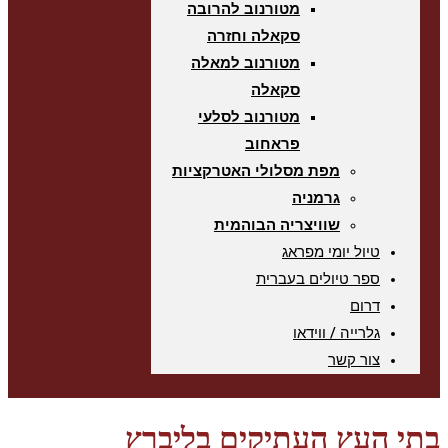
מטורנוב להרובה
סקאלה וחזרה
מטורנוב למאלה
סקאלה
מטורנוב לסלעי
פראחוב
מפת מסלולי האטרקציות
גרמניה
שוויצריה הבוהמית
טיול יומי מפראג
ספר טיולים בעברית
דרום
גלרייה / ווידאו
צור קשר
בתי העץ העתיקים בליברץ