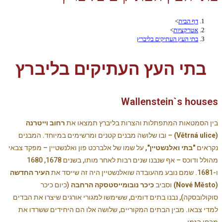
דף הבית
>
אטרקציות
>
בתי העץ העתיקים בליברץ
בתי העץ העתיקים בליברץ
Wallenstein`s houses
בין הסמטאות המתפתלות והצרות בליברץ תמצאו את
רחוב וייטרנה
(Větrná ulice)
– ובו שלושה מבנים קטנים ומרשימים במיוחד. המבנים
נקראים
"בתי ואלנשטיין",
על שמו של אלברכט פון ואלנשטיין – מפקד צבאי
מהולל ודוכס – אף שנבנו שנים רבות לאחר מותו, בשנים 1678, 1680
ו-1681. שמם נובע מהעובדה שואלנשטיין היה זה שייסד את
העיר החדשה
(Nové Město)
וסביב
כיכר נובומייסטסקה הרחבה
(כיום כיכר
סוקולובסקה), נבנו בתים דומים, ששימשו למגורי אורגים שיצרו את הבדים
למדי צבאו. מבין הבתים המקוריים, שלושה אלו הם היחידים ששרדו את
מבחן הזמן.