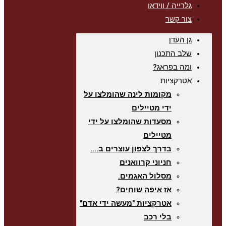
גלרייה / ווידאו
צור קשר
גן העדן
שלב התכנון
ומה בפראג?
אטרקציות
מקומות לינה שהומלצו על
ידי מטיילים
מסעדות שהומלצו על ידי
מטיילים
בדרך לצפון עוצרים ב….
חניוני קרוואנים
מסלול האגמים.
אז איפה שוחים?
אטרקציות "מעשה ידי אדם"
בלי רכב