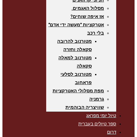
חניוני קרוואנים
מסלול האגמים.
אז איפה שוחים?
אטרקציות "מעשה ידי אדם"
בלי רכב
מטורנוב להרובה
סקאלה וחזרה
מטורנוב למאלה
סקאלה
מטורנוב לסלעי
פראחוב
מפת מסלולי האטרקציות
גרמניה
שוויצריה הבוהמית
טיול יומי מפראג
ספר טיולים בעברית
דרום