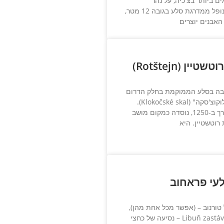
 ביותר בצ'כיה, על נהר
המומלובה. המפל נופל ממדרגת סלע בגובה 12 מטר,
אבנים יוצרים
ין (Rotštejn)
בה בסלע הממוקמת בחלק הדרום
מזרחי של "סלעי קלוקוצ'סקה" (Klokočské skal).
הטירה שנבנתה בערך ב-1250, נוסדה כמקום מושב
וטשטיין. היא
עי פראחוב
ורנוב – (אפשר מכל אחת מהן),
לוקחים רכבת ל-Libuň zastávka – נסיעה של כחצי