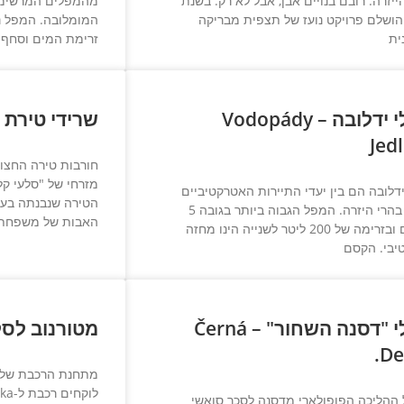
ייזרה. רובם בנויים אבן, אבל לא רק. בשנת
מהמפלים המרשימים
202 הושלם פרויקט נועז של תצפית מבריקה
ית
זרימת המים וסחף ה
מפלי ידלובה – Vodopády
שרידי טירת רוטשטי
Jed
חורבות טירה החצו
דלובה הם בין יעדי התיירות האטרקטיביים
ביותר בהרי היזרה. המפל הגבוה ביותר בגובה 5
האבות של משפחת ר
מטרים ובזרימה של 200 ליטר לשנייה הינו מחזה
יבי. הקסם
מפלי "דסנה השחור" – Černá
מטורנוב לסל
De
מתחנת הרכבת של ט
 ההליכה הפופולארי מדסנה לסכר סואשי