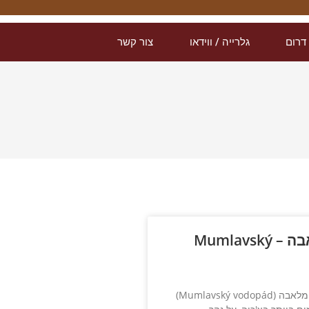
דרום
גלרייה / ווידאו
צור קשר
מפלי מומלאבה – Mumlavský
טיול קצר למפלי מומלאבה (Mumlavský vodopád)