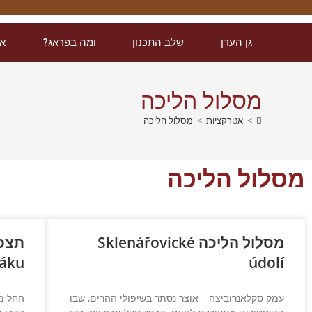
גן העדן
שלב התכנון
ומה בפראג?
אט
מסלול הליכה
>
אטרקציות
>
מסלול הליכה
מסלול הליכה
מסלול הליכה Sklenářovické
čáku
údolí
עמק סקלאנרוביצה – אוצר נסתר בשיפולי ההרים, שבו