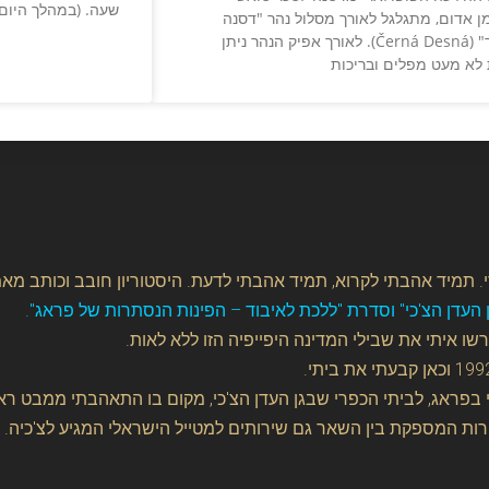
שעה. (במהלך היום, 
 אדום, מתגלגל לאורך מסלול נהר "דסנה
השחור" (Černá Desná). לאורך אפיק הנהר ניתן
לא מעט מפלים ובריכות
. תמיד אהבתי לקרוא, תמיד אהבתי לדעת. היסטוריון חובב וכותב מאמ
עדן הצ'כי" וסדרת "ללכת לאיבוד – הפינות הנסתרות של פראג".
ני בפראג, לביתי הכפרי שבגן העדן הצ'כי, מקום בו התאהבתי ממבט ראש