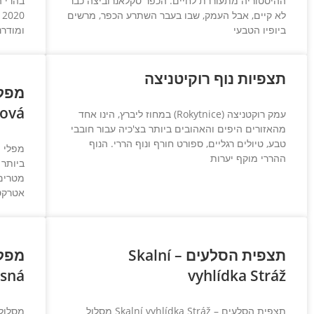
ההיסטוריה מתעוררת לחיים. הכפר סקלאנרוביצה כבר
בהרי ה
לא קיים, אבל העמק, שבו בעבר השתרע הכפר, מרשים
0
ביופיו הטבעי
ומודרנ
תצפיות נוף רוקיטניצה
lová
עמק רוקטניצה (Rokytnice) במחוז ליברץ, הינו אחד
מהאזורים היפים והאהובים ביותר בצ'כיה עבור חובבי
טבע, טיולים רגליים, ספורט חורף ונוף הררי. הנוף
מפלי י
ההררי מוקף יערות
אטרקט
תצפית הסלעים – Skalní
sná.
vyhlídka Stráž
תצפית הסלעים – Skalní vyhlídka Stráž מסלול
מסלול