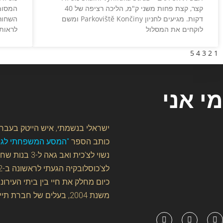
קצר, קצת פחות משני ק"מ, הליכה רציפה של 40
המסומן
דקות. מגיעים לחניון Parkoviště Končiny ומשם
לוקחים את המסלול
לראות 
5
4
3
2
1
מי אני
ישראלי בנשמתי, איש הייטק בעברי
כותב הספר
"המסע המשפחתי לגן ה
נשוי לצ'כית ואב גאה ל-3 בנות שחרשו איתי את שבילי המדינה היפייפיה הזו ללא לאות.
לצ'כוסלובקיה הגעתי לראשונה ב-1992 וכאן קבעתי את ביתי.
כיום מחלק את חיי בין ביתי העירו
משנת 2004, בעלים של חברת תיירות המספקת בין השאר גם שירותים למטייל הישראלי המגיע לצ'כיה.